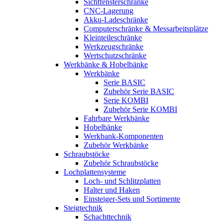
Sichtfensterschränke
CNC-Lagerung
Akku-Ladeschränke
Computerschränke & Messarbeitsplätze
Kleinteileschränke
Werkzeugschränke
Wertschutzschränke
Werkbänke & Hobelbänke
Werkbänke
Serie BASIC
Zubehör Serie BASIC
Serie KOMBI
Zubehör Serie KOMBI
Fahrbare Werkbänke
Hobelbänke
Werkbank-Komponenten
Zubehör Werkbänke
Schraubstöcke
Zubehör Schraubstöcke
Lochplattensysteme
Loch- und Schlitzplatten
Halter und Haken
Einsteiger-Sets und Sortimente
Steigtechnik
Schachttechnik