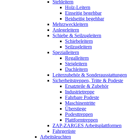
Stehleitern
Holz-Leitern
Einseitig begehbar
Beidseitig begehbar
Mehrzweckleitern
Anlegeleitern
Schiebe & Seilzugleitern
Schiebeleitern
Seilzugleitern
Spezialleitern
Regalleitern
Steigleitern
Dachleitern
Leiterzubehör & Sonderausstattungen
Sicherheitstreppen, Tritte & Podeste
Ersatzteile & Zubehör
Industrietreppe
Fahrbare Podeste
Maschinentritte
Überstiege
Podesttreppen
Plattformtreppen
ZAP-ZARGES Arbeitsplattformen
Fahrgerüste
Arbeitsleuchten