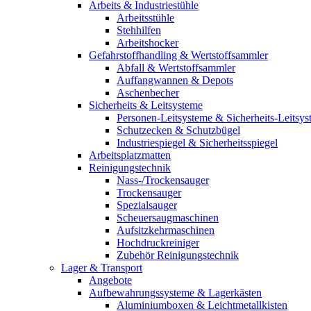
Arbeits & Industriestühle
Arbeitsstühle
Stehhilfen
Arbeitshocker
Gefahrstoffhandling & Wertstoffsammler
Abfall & Wertstoffsammler
Auffangwannen & Depots
Aschenbecher
Sicherheits & Leitsysteme
Personen-Leitsysteme & Sicherheits-Leitsy
Schutzecken & Schutzbügel
Industriespiegel & Sicherheitsspiegel
Arbeitsplatzmatten
Reinigungstechnik
Nass-/Trockensauger
Trockensauger
Spezialsauger
Scheuersaugmaschinen
Aufsitzkehrmaschinen
Hochdruckreiniger
Zubehör Reinigungstechnik
Lager & Transport
Angebote
Aufbewahrungssysteme & Lagerkästen
Aluminiumboxen & Leichtmetallkisten