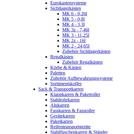
Eurokastensysteme
Sichtlagerkästen
MK 6 - 0,26l
MK 5 - 0,8l
MK 4 - 3,3l
MK 3z - 7,46l
MK 3 - 11,25l
MK 2z - 16l
MK 2 - 24,65l
Zubehör Sichtlagerkästen
Regalkästen
Zubehör Regalkästen
Körbe & Kästen
Paletten
Zubehör Aufbewahrungssysteme
Sortimentskoffer
Sack & Transportkarren
Klappkarren & Paketroller
Stahlrohrkarren
Alukarren
Fasskarren & Fassroller
Gerätekarren
Paketkarren
Reifentransportgeräte
Stahlflaschenkarren & Ständer