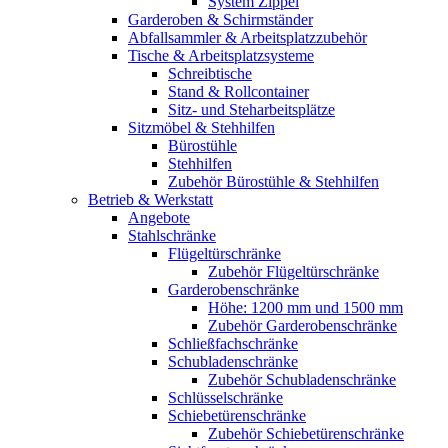
System Zippel
Garderoben & Schirmständer
Abfallsammler & Arbeitsplatzzubehör
Tische & Arbeitsplatzsysteme
Schreibtische
Stand & Rollcontainer
Sitz- und Steharbeitsplätze
Sitzmöbel & Stehhilfen
Bürostühle
Stehhilfen
Zubehör Bürostühle & Stehhilfen
Betrieb & Werkstatt
Angebote
Stahlschränke
Flügeltürschränke
Zubehör Flügeltürschränke
Garderobenschränke
Höhe: 1200 mm und 1500 mm
Zubehör Garderobenschränke
Schließfachschränke
Schubladenschränke
Zubehör Schubladenschränke
Schlüsselschränke
Schiebetürenschränke
Zubehör Schiebetürenschränke