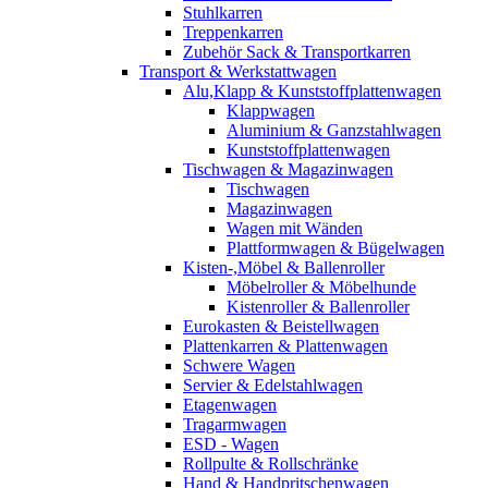
Stuhlkarren
Treppenkarren
Zubehör Sack & Transportkarren
Transport & Werkstattwagen
Alu,Klapp & Kunststoffplattenwagen
Klappwagen
Aluminium & Ganzstahlwagen
Kunststoffplattenwagen
Tischwagen & Magazinwagen
Tischwagen
Magazinwagen
Wagen mit Wänden
Plattformwagen & Bügelwagen
Kisten-,Möbel & Ballenroller
Möbelroller & Möbelhunde
Kistenroller & Ballenroller
Eurokasten & Beistellwagen
Plattenkarren & Plattenwagen
Schwere Wagen
Servier & Edelstahlwagen
Etagenwagen
Tragarmwagen
ESD - Wagen
Rollpulte & Rollschränke
Hand & Handpritschenwagen