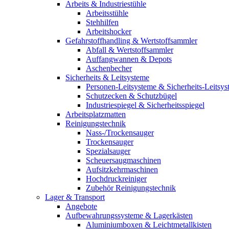
Arbeits & Industriestühle
Arbeitsstühle
Stehhilfen
Arbeitshocker
Gefahrstoffhandling & Wertstoffsammler
Abfall & Wertstoffsammler
Auffangwannen & Depots
Aschenbecher
Sicherheits & Leitsysteme
Personen-Leitsysteme & Sicherheits-Leitsy
Schutzecken & Schutzbügel
Industriespiegel & Sicherheitsspiegel
Arbeitsplatzmatten
Reinigungstechnik
Nass-/Trockensauger
Trockensauger
Spezialsauger
Scheuersaugmaschinen
Aufsitzkehrmaschinen
Hochdruckreiniger
Zubehör Reinigungstechnik
Lager & Transport
Angebote
Aufbewahrungssysteme & Lagerkästen
Aluminiumboxen & Leichtmetallkisten