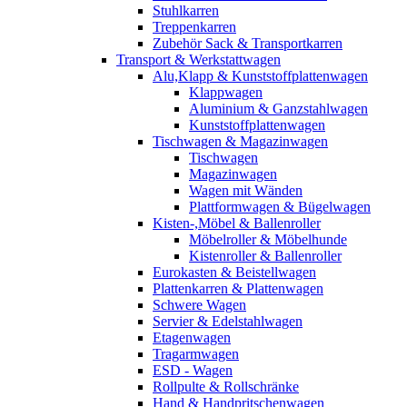
Stuhlkarren
Treppenkarren
Zubehör Sack & Transportkarren
Transport & Werkstattwagen
Alu,Klapp & Kunststoffplattenwagen
Klappwagen
Aluminium & Ganzstahlwagen
Kunststoffplattenwagen
Tischwagen & Magazinwagen
Tischwagen
Magazinwagen
Wagen mit Wänden
Plattformwagen & Bügelwagen
Kisten-,Möbel & Ballenroller
Möbelroller & Möbelhunde
Kistenroller & Ballenroller
Eurokasten & Beistellwagen
Plattenkarren & Plattenwagen
Schwere Wagen
Servier & Edelstahlwagen
Etagenwagen
Tragarmwagen
ESD - Wagen
Rollpulte & Rollschränke
Hand & Handpritschenwagen