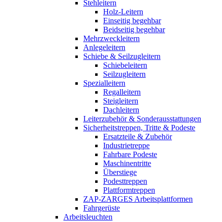
Stehleitern
Holz-Leitern
Einseitig begehbar
Beidseitig begehbar
Mehrzweckleitern
Anlegeleitern
Schiebe & Seilzugleitern
Schiebeleitern
Seilzugleitern
Spezialleitern
Regalleitern
Steigleitern
Dachleitern
Leiterzubehör & Sonderausstattungen
Sicherheitstreppen, Tritte & Podeste
Ersatzteile & Zubehör
Industrietreppe
Fahrbare Podeste
Maschinentritte
Überstiege
Podesttreppen
Plattformtreppen
ZAP-ZARGES Arbeitsplattformen
Fahrgerüste
Arbeitsleuchten