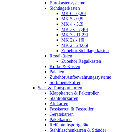
Eurokastensysteme
Sichtlagerkästen
MK 6 - 0,26l
MK 5 - 0,8l
MK 4 - 3,3l
MK 3z - 7,46l
MK 3 - 11,25l
MK 2z - 16l
MK 2 - 24,65l
Zubehör Sichtlagerkästen
Regalkästen
Zubehör Regalkästen
Körbe & Kästen
Paletten
Zubehör Aufbewahrungssysteme
Sortimentskoffer
Sack & Transportkarren
Klappkarren & Paketroller
Stahlrohrkarren
Alukarren
Fasskarren & Fassroller
Gerätekarren
Paketkarren
Reifentransportgeräte
Stahlflaschenkarren & Ständer