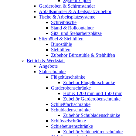
System Zippel
Garderoben & Schirmständer
Abfallsammler & Arbeitsplatzzubehör
Tische & Arbeitsplatzsysteme
Schreibtische
Stand & Rollcontainer
Sitz- und Steharbeitsplätze
Sitzmöbel & Stehhilfen
Bürostühle
Stehhilfen
Zubehör Bürostühle & Stehhilfen
Betrieb & Werkstatt
Angebote
Stahlschränke
Flügeltürschränke
Zubehör Flügeltürschränke
Garderobenschränke
Höhe: 1200 mm und 1500 mm
Zubehör Garderobenschränke
Schließfachschränke
Schubladenschränke
Zubehör Schubladenschränke
Schlüsselschränke
Schiebetürenschränke
Zubehör Schiebetürenschränke