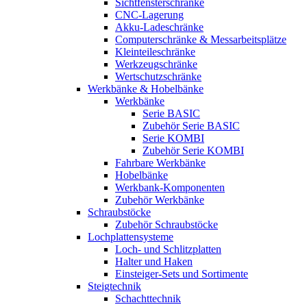
Sichtfensterschränke
CNC-Lagerung
Akku-Ladeschränke
Computerschränke & Messarbeitsplätze
Kleinteileschränke
Werkzeugschränke
Wertschutzschränke
Werkbänke & Hobelbänke
Werkbänke
Serie BASIC
Zubehör Serie BASIC
Serie KOMBI
Zubehör Serie KOMBI
Fahrbare Werkbänke
Hobelbänke
Werkbank-Komponenten
Zubehör Werkbänke
Schraubstöcke
Zubehör Schraubstöcke
Lochplattensysteme
Loch- und Schlitzplatten
Halter und Haken
Einsteiger-Sets und Sortimente
Steigtechnik
Schachttechnik