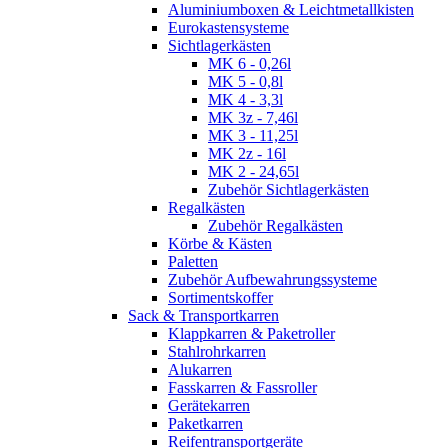
Aluminiumboxen & Leichtmetallkisten
Eurokastensysteme
Sichtlagerkästen
MK 6 - 0,26l
MK 5 - 0,8l
MK 4 - 3,3l
MK 3z - 7,46l
MK 3 - 11,25l
MK 2z - 16l
MK 2 - 24,65l
Zubehör Sichtlagerkästen
Regalkästen
Zubehör Regalkästen
Körbe & Kästen
Paletten
Zubehör Aufbewahrungssysteme
Sortimentskoffer
Sack & Transportkarren
Klappkarren & Paketroller
Stahlrohrkarren
Alukarren
Fasskarren & Fassroller
Gerätekarren
Paketkarren
Reifentransportgeräte