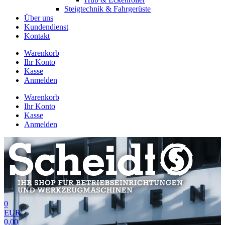
Steigtechnik & Fahrgerüste
Über uns
Kundendienst
Kontakt
Warenkorb
Ihr Konto
Kasse
Anmelden
Warenkorb
Ihr Konto
Kasse
Anmelden
0
EUR
0,00