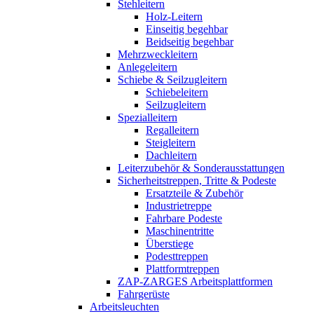
Stehleitern
Holz-Leitern
Einseitig begehbar
Beidseitig begehbar
Mehrzweckleitern
Anlegeleitern
Schiebe & Seilzugleitern
Schiebeleitern
Seilzugleitern
Spezialleitern
Regalleitern
Steigleitern
Dachleitern
Leiterzubehör & Sonderausstattungen
Sicherheitstreppen, Tritte & Podeste
Ersatzteile & Zubehör
Industrietreppe
Fahrbare Podeste
Maschinentritte
Überstiege
Podesttreppen
Plattformtreppen
ZAP-ZARGES Arbeitsplattformen
Fahrgerüste
Arbeitsleuchten