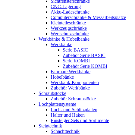
Sichtfensterschränke
CNC-Lagerung
Akku-Ladeschränke
Computerschränke & Messarbeitsplätze
Kleinteileschränke
Werkzeugschränke
Wertschutzschränke
Werkbänke & Hobelbänke
Werkbänke
Serie BASIC
Zubehör Serie BASIC
Serie KOMBI
Zubehör Serie KOMBI
Fahrbare Werkbänke
Hobelbänke
Werkbank-Komponenten
Zubehör Werkbänke
Schraubstöcke
Zubehör Schraubstöcke
Lochplattensysteme
Loch- und Schlitzplatten
Halter und Haken
Einsteiger-Sets und Sortimente
Steigtechnik
Schachttechnik