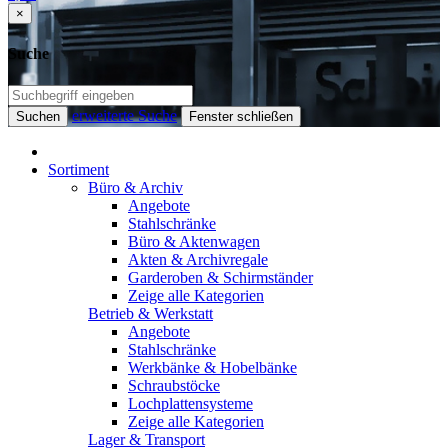
×
Suche
erweiterte Suche
Suchen
Fenster schließen
Sortiment
Büro & Archiv
Angebote
Stahlschränke
Büro & Aktenwagen
Akten & Archivregale
Garderoben & Schirmständer
Zeige alle Kategorien
Betrieb & Werkstatt
Angebote
Stahlschränke
Werkbänke & Hobelbänke
Schraubstöcke
Lochplattensysteme
Zeige alle Kategorien
Lager & Transport