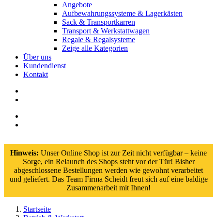
Angebote
Aufbewahrungssysteme & Lagerkästen
Sack & Transportkarren
Transport & Werkstattwagen
Regale & Regalsysteme
Zeige alle Kategorien
Über uns
Kundendienst
Kontakt
Hinweis:
Unser Online Shop ist zur Zeit nicht verfügbar – keine
Sorge, ein Relaunch des Shops steht vor der Tür! Bisher
abgeschlossene Bestellungen werden wie gewohnt verarbeitet
und geliefert. Das Team Firma Scheidt freut sich auf eine baldige
Zusammenarbeit mit Ihnen!
Startseite