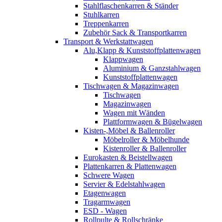
Stahlflaschenkarren & Ständer
Stuhlkarren
Treppenkarren
Zubehör Sack & Transportkarren
Transport & Werkstattwagen
Alu,Klapp & Kunststoffplattenwagen
Klappwagen
Aluminium & Ganzstahlwagen
Kunststoffplattenwagen
Tischwagen & Magazinwagen
Tischwagen
Magazinwagen
Wagen mit Wänden
Plattformwagen & Bügelwagen
Kisten-,Möbel & Ballenroller
Möbelroller & Möbelhunde
Kistenroller & Ballenroller
Eurokasten & Beistellwagen
Plattenkarren & Plattenwagen
Schwere Wagen
Servier & Edelstahlwagen
Etagenwagen
Tragarmwagen
ESD - Wagen
Rollpulte & Rollschränke