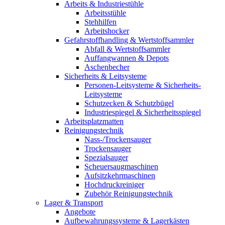
Arbeits & Industriestühle
Arbeitsstühle
Stehhilfen
Arbeitshocker
Gefahrstoffhandling & Wertstoffsammler
Abfall & Wertstoffsammler
Auffangwannen & Depots
Aschenbecher
Sicherheits & Leitsysteme
Personen-Leitsysteme & Sicherheits-
Leitsysteme
Schutzecken & Schutzbügel
Industriespiegel & Sicherheitsspiegel
Arbeitsplatzmatten
Reinigungstechnik
Nass-/Trockensauger
Trockensauger
Spezialsauger
Scheuersaugmaschinen
Aufsitzkehrmaschinen
Hochdruckreiniger
Zubehör Reinigungstechnik
Lager & Transport
Angebote
Aufbewahrungssysteme & Lagerkästen