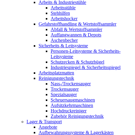
Arbeits & Industriestühle
Arbeitsstühle
Stehhilfen
Arbeitshocker
Gefahrstoffhandling & Wertstoffsammler
Abfall & Wertstoffsammler
Auffangwannen & Depots
Aschenbecher
Sicherheits & Leitsysteme
Personen-Leitsysteme & Sicherheits-
Leitsysteme
Schutzecken & Schutzbügel
Industriespiegel & Sicherheitsspiegel
Arbeitsplatzmatten
Reinigungstechnik
Nass-/Trockensauger
Trockensauger
Spezialsauger
Scheuersaugmaschinen
Aufsitzkehrmaschinen
Hochdruckreiniger
Zubehör Reinigungstechnik
Lager & Transport
Angebote
Aufbewahrungssysteme & Lagerkästen