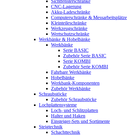
Sichtfensterschränke
CNC-Lagerung
Akku-Ladeschränke
Computerschränke & Messarbeitsplätze
Kleinteileschränke
Werkzeugschränke
Wertschutzschränke
Werkbänke & Hobelbänke
Werkbänke
Serie BASIC
Zubehör Serie BASIC
Serie KOMBI
Zubehör Serie KOMBI
Fahrbare Werkbänke
Hobelbänke
Werkbank-Komponenten
Zubehör Werkbänke
Schraubstöcke
Zubehör Schraubstöcke
Lochplattensysteme
Loch- und Schlitzplatten
Halter und Haken
Einsteiger-Sets und Sortimente
Steigtechnik
Schachttechnik