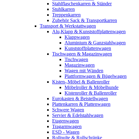
Stahlflaschenkarren & Ständer
Stuhlkarren
Treppenkarren
Zubehör Sack & Transportkarren
Transport & Werkstattwagen
Alu,Klapp & Kunststoffplattenwagen
Klappwagen
Aluminium & Ganzstahlwagen
Kunststoffplattenwagen
Tischwagen & Magazinwagen
Tischwagen
Magazinwagen
Wagen mit Wänden
Plattformwagen & Bügelwagen
Kisten-,Möbel & Ballenroller
Möbelroller & Möbelhunde
Kistenroller & Ballenroller
Eurokasten & Beistellwagen
Plattenkarren & Plattenwagen
Schwere Wagen
Servier & Edelstahlwagen
Etagenwagen
Tragarmwagen
ESD - Wagen
Rollpulte & Rollschränke