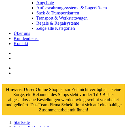
Angebote
Aufbewahrungssysteme & Lagerkästen
Sack & Transportkarren
Transport & Werkstattwagen
Regale & Regalsysteme
Zeige alle Kategorien
Über uns
Kundendienst
Kontakt
Hinweis:
Unser Online Shop ist zur Zeit nicht verfügbar – keine
Sorge, ein Relaunch des Shops steht vor der Tür! Bisher
abgeschlossene Bestellungen werden wie gewohnt verarbeitet
und geliefert. Das Team Firma Scheidt freut sich auf eine baldige
Zusammenarbeit mit Ihnen!
Startseite