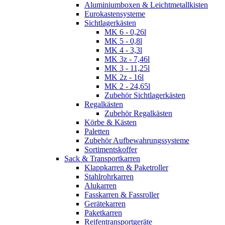
Aluminiumboxen & Leichtmetallkisten
Eurokastensysteme
Sichtlagerkästen
MK 6 - 0,26l
MK 5 - 0,8l
MK 4 - 3,3l
MK 3z - 7,46l
MK 3 - 11,25l
MK 2z - 16l
MK 2 - 24,65l
Zubehör Sichtlagerkästen
Regalkästen
Zubehör Regalkästen
Körbe & Kästen
Paletten
Zubehör Aufbewahrungssysteme
Sortimentskoffer
Sack & Transportkarren
Klappkarren & Paketroller
Stahlrohrkarren
Alukarren
Fasskarren & Fassroller
Gerätekarren
Paketkarren
Reifentransportgeräte