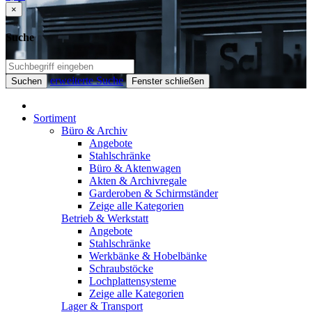
×
Suche
erweiterte Suche
Suchen
Fenster schließen
Sortiment
Büro & Archiv
Angebote
Stahlschränke
Büro & Aktenwagen
Akten & Archivregale
Garderoben & Schirmständer
Zeige alle Kategorien
Betrieb & Werkstatt
Angebote
Stahlschränke
Werkbänke & Hobelbänke
Schraubstöcke
Lochplattensysteme
Zeige alle Kategorien
Lager & Transport