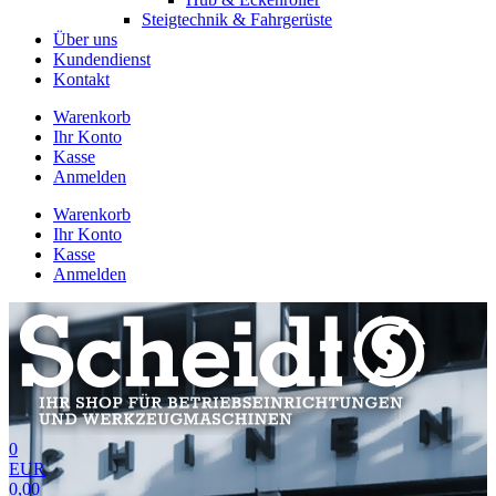
Steigtechnik & Fahrgerüste
Über uns
Kundendienst
Kontakt
Warenkorb
Ihr Konto
Kasse
Anmelden
Warenkorb
Ihr Konto
Kasse
Anmelden
0
EUR
0,00