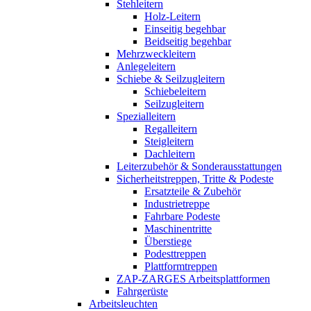
Stehleitern
Holz-Leitern
Einseitig begehbar
Beidseitig begehbar
Mehrzweckleitern
Anlegeleitern
Schiebe & Seilzugleitern
Schiebeleitern
Seilzugleitern
Spezialleitern
Regalleitern
Steigleitern
Dachleitern
Leiterzubehör & Sonderausstattungen
Sicherheitstreppen, Tritte & Podeste
Ersatzteile & Zubehör
Industrietreppe
Fahrbare Podeste
Maschinentritte
Überstiege
Podesttreppen
Plattformtreppen
ZAP-ZARGES Arbeitsplattformen
Fahrgerüste
Arbeitsleuchten