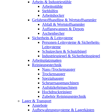
Arbeits & Industriestühle
Arbeitsstühle
Stehhilfen
Arbeitshocker
Gefahrstoffhandling & Wertstoffsammler
Abfall & Wertstoffsammler
Auffangwannen & Depots
Aschenbecher
Sicherheits & Leitsysteme
Personen-Leitsysteme & Sicherheits-
Leitsysteme
Schutzecken & Schutzbügel
Industriespiegel & Sicherheitsspiegel
Arbeitsplatzmatten
Reinigungstechnik
Nass-/Trockensauger
Trockensauger
Spezialsauger
Scheuersaugmaschinen
Aufsitzkehrmaschinen
Hochdruckreiniger
Zubehör Reinigungstechnik
Lager & Transport
Angebote
Aufbewahrungssysteme & Lagerkästen