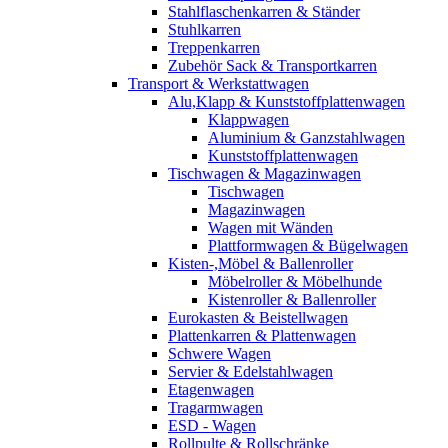
Stahlflaschenkarren & Ständer
Stuhlkarren
Treppenkarren
Zubehör Sack & Transportkarren
Transport & Werkstattwagen
Alu,Klapp & Kunststoffplattenwagen
Klappwagen
Aluminium & Ganzstahlwagen
Kunststoffplattenwagen
Tischwagen & Magazinwagen
Tischwagen
Magazinwagen
Wagen mit Wänden
Plattformwagen & Bügelwagen
Kisten-,Möbel & Ballenroller
Möbelroller & Möbelhunde
Kistenroller & Ballenroller
Eurokasten & Beistellwagen
Plattenkarren & Plattenwagen
Schwere Wagen
Servier & Edelstahlwagen
Etagenwagen
Tragarmwagen
ESD - Wagen
Rollpulte & Rollschränke