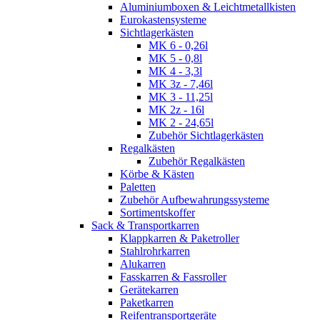
Aluminiumboxen & Leichtmetallkisten
Eurokastensysteme
Sichtlagerkästen
MK 6 - 0,26l
MK 5 - 0,8l
MK 4 - 3,3l
MK 3z - 7,46l
MK 3 - 11,25l
MK 2z - 16l
MK 2 - 24,65l
Zubehör Sichtlagerkästen
Regalkästen
Zubehör Regalkästen
Körbe & Kästen
Paletten
Zubehör Aufbewahrungssysteme
Sortimentskoffer
Sack & Transportkarren
Klappkarren & Paketroller
Stahlrohrkarren
Alukarren
Fasskarren & Fassroller
Gerätekarren
Paketkarren
Reifentransportgeräte