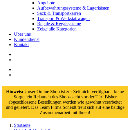
Angebote
Aufbewahrungssysteme & Lagerkästen
Sack & Transportkarren
Transport & Werkstattwagen
Regale & Regalsysteme
Zeige alle Kategorien
Über uns
Kundendienst
Kontakt
Hinweis:
Unser Online Shop ist zur Zeit nicht verfügbar – keine
Sorge, ein Relaunch des Shops steht vor der Tür! Bisher
abgeschlossene Bestellungen werden wie gewohnt verarbeitet
und geliefert. Das Team Firma Scheidt freut sich auf eine baldige
Zusammenarbeit mit Ihnen!
Startseite