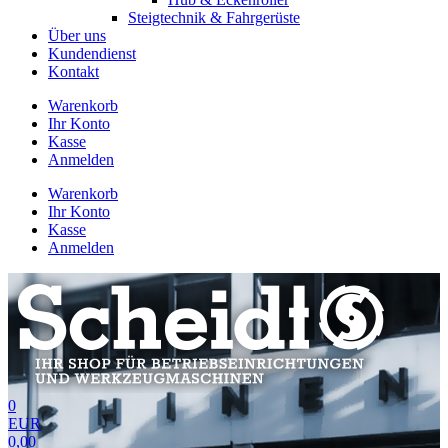
Steigtechnik & Fahrgerüste
Über uns
Kundendienst
Kontakt
Warenkorb
Ihr Konto
Kasse
Anmelden
Warenkorb
Ihr Konto
Kasse
Anmelden
0
EUR
0,00