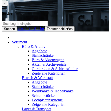
×
Suche
erweiterte Suche
Suchen
Fenster schließen
Sortiment
Büro & Archiv
Angebote
Stahlschränke
Büro & Aktenwagen
Akten & Archivregale
Garderoben & Schirmständer
Zeige alle Kategorien
Betrieb & Werkstatt
Angebote
Stahlschränke
Werkbänke & Hobelbänke
Schraubstöcke
Lochplattensysteme
Zeige alle Kategorien
Lager & Transport