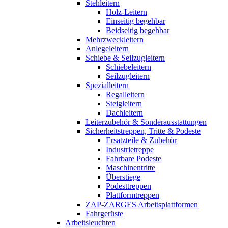
Stehleitern
Holz-Leitern
Einseitig begehbar
Beidseitig begehbar
Mehrzweckleitern
Anlegeleitern
Schiebe & Seilzugleitern
Schiebeleitern
Seilzugleitern
Spezialleitern
Regalleitern
Steigleitern
Dachleitern
Leiterzubehör & Sonderausstattungen
Sicherheitstreppen, Tritte & Podeste
Ersatzteile & Zubehör
Industrietreppe
Fahrbare Podeste
Maschinentritte
Überstiege
Podesttreppen
Plattformtreppen
ZAP-ZARGES Arbeitsplattformen
Fahrgerüste
Arbeitsleuchten