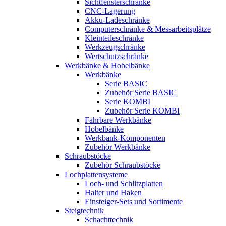
Sichtfensterschränke
CNC-Lagerung
Akku-Ladeschränke
Computerschränke & Messarbeitsplätze
Kleinteileschränke
Werkzeugschränke
Wertschutzschränke
Werkbänke & Hobelbänke
Werkbänke
Serie BASIC
Zubehör Serie BASIC
Serie KOMBI
Zubehör Serie KOMBI
Fahrbare Werkbänke
Hobelbänke
Werkbank-Komponenten
Zubehör Werkbänke
Schraubstöcke
Zubehör Schraubstöcke
Lochplattensysteme
Loch- und Schlitzplatten
Halter und Haken
Einsteiger-Sets und Sortimente
Steigtechnik
Schachttechnik