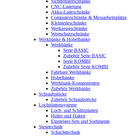
Sichtfensterschränke
CNC-Lagerung
Akku-Ladeschränke
Computerschränke & Messarbeitsplätze
Kleinteileschränke
Werkzeugschränke
Wertschutzschränke
Werkbänke & Hobelbänke
Werkbänke
Serie BASIC
Zubehör Serie BASIC
Serie KOMBI
Zubehör Serie KOMBI
Fahrbare Werkbänke
Hobelbänke
Werkbank-Komponenten
Zubehör Werkbänke
Schraubstöcke
Zubehör Schraubstöcke
Lochplattensysteme
Loch- und Schlitzplatten
Halter und Haken
Einsteiger-Sets und Sortimente
Steigtechnik
Schachttechnik