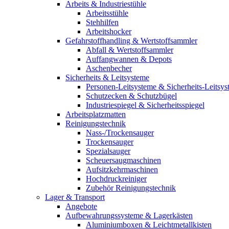
Arbeits & Industriestühle
Arbeitsstühle
Stehhilfen
Arbeitshocker
Gefahrstoffhandling & Wertstoffsammler
Abfall & Wertstoffsammler
Auffangwannen & Depots
Aschenbecher
Sicherheits & Leitsysteme
Personen-Leitsysteme & Sicherheits-Leitsy
Schutzecken & Schutzbügel
Industriespiegel & Sicherheitsspiegel
Arbeitsplatzmatten
Reinigungstechnik
Nass-/Trockensauger
Trockensauger
Spezialsauger
Scheuersaugmaschinen
Aufsitzkehrmaschinen
Hochdruckreiniger
Zubehör Reinigungstechnik
Lager & Transport
Angebote
Aufbewahrungssysteme & Lagerkästen
Aluminiumboxen & Leichtmetallkisten