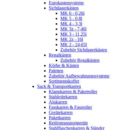
Eurokastensysteme
Sichtlagerkästen
MK 6 - 0,26l
MK 5 - 0,8l
MK 4 - 3,3l
MK 3z - 7,46l
MK 3 - 11,25l
MK 2z - 16l
MK 2 - 24,65l
Zubehör Sichtlagerkästen
Regalkästen
Zubehör Regalkästen
Körbe & Kästen
Paletten
Zubehör Aufbewahrungssysteme
Sortimentskoffer
Sack & Transportkarren
Klappkarren & Paketroller
Stahlrohrkarren
Alukarren
Fasskarren & Fassroller
Gerätekarren
Paketkarren
Reifentransportgeräte
Stahlflaschenkarren & Ständer