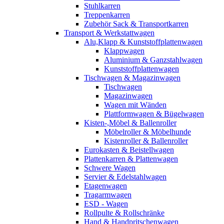
Stuhlkarren
Treppenkarren
Zubehör Sack & Transportkarren
Transport & Werkstattwagen
Alu,Klapp & Kunststoffplattenwagen
Klappwagen
Aluminium & Ganzstahlwagen
Kunststoffplattenwagen
Tischwagen & Magazinwagen
Tischwagen
Magazinwagen
Wagen mit Wänden
Plattformwagen & Bügelwagen
Kisten-,Möbel & Ballenroller
Möbelroller & Möbelhunde
Kistenroller & Ballenroller
Eurokasten & Beistellwagen
Plattenkarren & Plattenwagen
Schwere Wagen
Servier & Edelstahlwagen
Etagenwagen
Tragarmwagen
ESD - Wagen
Rollpulte & Rollschränke
Hand & Handpritschenwagen