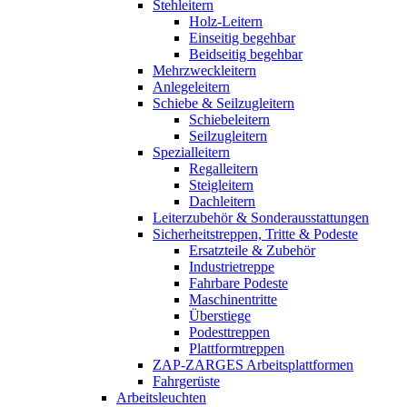
Stehleitern
Holz-Leitern
Einseitig begehbar
Beidseitig begehbar
Mehrzweckleitern
Anlegeleitern
Schiebe & Seilzugleitern
Schiebeleitern
Seilzugleitern
Spezialleitern
Regalleitern
Steigleitern
Dachleitern
Leiterzubehör & Sonderausstattungen
Sicherheitstreppen, Tritte & Podeste
Ersatzteile & Zubehör
Industrietreppe
Fahrbare Podeste
Maschinentritte
Überstiege
Podesttreppen
Plattformtreppen
ZAP-ZARGES Arbeitsplattformen
Fahrgerüste
Arbeitsleuchten