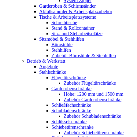
System Zippel
Garderoben & Schirmständer
Abfallsammler & Arbeitsplatzzubehör
Tische & Arbeitsplatzsysteme
Schreibtische
Stand & Rollcontainer
Sitz- und Steharbeitsplätze
Sitzmöbel & Stehhilfen
Bürostühle
Stehhilfen
Zubehör Bürostühle & Stehhilfen
Betrieb & Werkstatt
Angebote
Stahlschränke
Flügeltürschränke
Zubehör Flügeltürschränke
Garderobenschränke
Höhe: 1200 mm und 1500 mm
Zubehör Garderobenschränke
Schließfachschränke
Schubladenschränke
Zubehör Schubladenschränke
Schlüsselschränke
Schiebetürenschränke
Zubehör Schiebetürenschränke