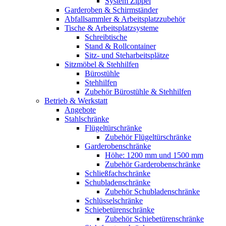
System Zippel
Garderoben & Schirmständer
Abfallsammler & Arbeitsplatzzubehör
Tische & Arbeitsplatzsysteme
Schreibtische
Stand & Rollcontainer
Sitz- und Steharbeitsplätze
Sitzmöbel & Stehhilfen
Bürostühle
Stehhilfen
Zubehör Bürostühle & Stehhilfen
Betrieb & Werkstatt
Angebote
Stahlschränke
Flügeltürschränke
Zubehör Flügeltürschränke
Garderobenschränke
Höhe: 1200 mm und 1500 mm
Zubehör Garderobenschränke
Schließfachschränke
Schubladenschränke
Zubehör Schubladenschränke
Schlüsselschränke
Schiebetürenschränke
Zubehör Schiebetürenschränke