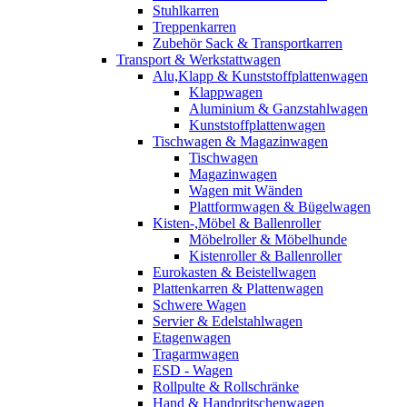
Stuhlkarren
Treppenkarren
Zubehör Sack & Transportkarren
Transport & Werkstattwagen
Alu,Klapp & Kunststoffplattenwagen
Klappwagen
Aluminium & Ganzstahlwagen
Kunststoffplattenwagen
Tischwagen & Magazinwagen
Tischwagen
Magazinwagen
Wagen mit Wänden
Plattformwagen & Bügelwagen
Kisten-,Möbel & Ballenroller
Möbelroller & Möbelhunde
Kistenroller & Ballenroller
Eurokasten & Beistellwagen
Plattenkarren & Plattenwagen
Schwere Wagen
Servier & Edelstahlwagen
Etagenwagen
Tragarmwagen
ESD - Wagen
Rollpulte & Rollschränke
Hand & Handpritschenwagen