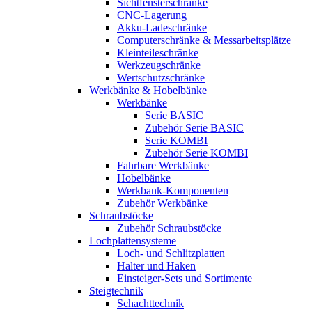
Sichtfensterschränke
CNC-Lagerung
Akku-Ladeschränke
Computerschränke & Messarbeitsplätze
Kleinteileschränke
Werkzeugschränke
Wertschutzschränke
Werkbänke & Hobelbänke
Werkbänke
Serie BASIC
Zubehör Serie BASIC
Serie KOMBI
Zubehör Serie KOMBI
Fahrbare Werkbänke
Hobelbänke
Werkbank-Komponenten
Zubehör Werkbänke
Schraubstöcke
Zubehör Schraubstöcke
Lochplattensysteme
Loch- und Schlitzplatten
Halter und Haken
Einsteiger-Sets und Sortimente
Steigtechnik
Schachttechnik