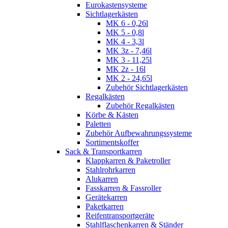
Eurokastensysteme
Sichtlagerkästen
MK 6 - 0,26l
MK 5 - 0,8l
MK 4 - 3,3l
MK 3z - 7,46l
MK 3 - 11,25l
MK 2z - 16l
MK 2 - 24,65l
Zubehör Sichtlagerkästen
Regalkästen
Zubehör Regalkästen
Körbe & Kästen
Paletten
Zubehör Aufbewahrungssysteme
Sortimentskoffer
Sack & Transportkarren
Klappkarren & Paketroller
Stahlrohrkarren
Alukarren
Fasskarren & Fassroller
Gerätekarren
Paketkarren
Reifentransportgeräte
Stahlflaschenkarren & Ständer