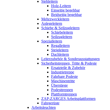
Stehleitern
Holz-Leitern
Einseitig begehbar
Beidseitig begehbar
Mehrzweckleitern
Anlegeleitern
Schiebe & Seilzugleitern
Schiebeleitern
Seilzugleitern
Spezialleitern
Regalleitern
Steigleitern
Dachleitern
Leiterzubehör & Sonderausstattungen
Sicherheitstreppen, Tritte & Podeste
Ersatzteile & Zubehör
Industrietreppe
Fahrbare Podeste
Maschinentritte
Überstiege
Podesttreppen
Plattformtreppen
ZAP-ZARGES Arbeitsplattformen
Fahrgerüste
Arbeitsleuchten