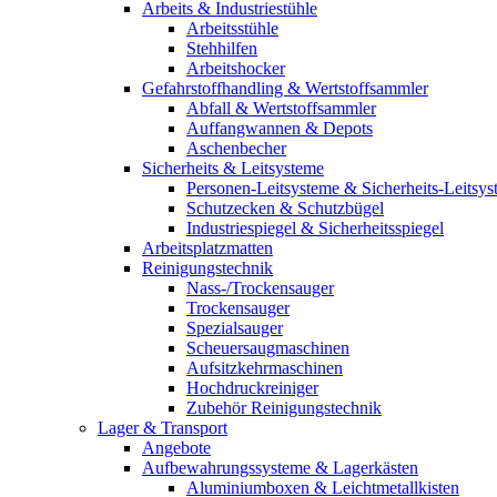
Arbeits & Industriestühle
Arbeitsstühle
Stehhilfen
Arbeitshocker
Gefahrstoffhandling & Wertstoffsammler
Abfall & Wertstoffsammler
Auffangwannen & Depots
Aschenbecher
Sicherheits & Leitsysteme
Personen-Leitsysteme & Sicherheits-Leitsy
Schutzecken & Schutzbügel
Industriespiegel & Sicherheitsspiegel
Arbeitsplatzmatten
Reinigungstechnik
Nass-/Trockensauger
Trockensauger
Spezialsauger
Scheuersaugmaschinen
Aufsitzkehrmaschinen
Hochdruckreiniger
Zubehör Reinigungstechnik
Lager & Transport
Angebote
Aufbewahrungssysteme & Lagerkästen
Aluminiumboxen & Leichtmetallkisten