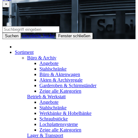
×
Suche
erweiterte Suche
Suchen
Fenster schließen
Sortiment
Büro & Archiv
Angebote
Stahlschränke
Büro & Aktenwagen
Akten & Archivregale
Garderoben & Schirmständer
Zeige alle Kategorien
Betrieb & Werkstatt
Angebote
Stahlschränke
Werkbänke & Hobelbänke
Schraubstöcke
Lochplattensysteme
Zeige alle Kategorien
Lager & Transport