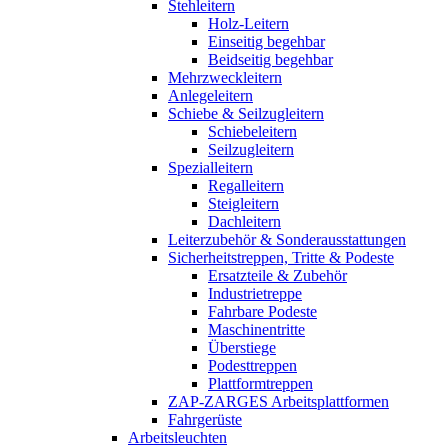
Stehleitern
Holz-Leitern
Einseitig begehbar
Beidseitig begehbar
Mehrzweckleitern
Anlegeleitern
Schiebe & Seilzugleitern
Schiebeleitern
Seilzugleitern
Spezialleitern
Regalleitern
Steigleitern
Dachleitern
Leiterzubehör & Sonderausstattungen
Sicherheitstreppen, Tritte & Podeste
Ersatzteile & Zubehör
Industrietreppe
Fahrbare Podeste
Maschinentritte
Überstiege
Podesttreppen
Plattformtreppen
ZAP-ZARGES Arbeitsplattformen
Fahrgerüste
Arbeitsleuchten