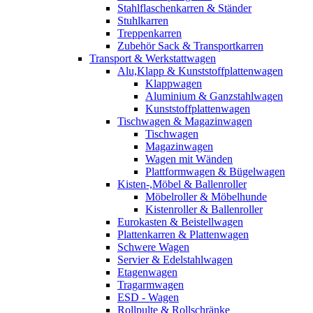
Stahlflaschenkarren & Ständer
Stuhlkarren
Treppenkarren
Zubehör Sack & Transportkarren
Transport & Werkstattwagen
Alu,Klapp & Kunststoffplattenwagen
Klappwagen
Aluminium & Ganzstahlwagen
Kunststoffplattenwagen
Tischwagen & Magazinwagen
Tischwagen
Magazinwagen
Wagen mit Wänden
Plattformwagen & Bügelwagen
Kisten-,Möbel & Ballenroller
Möbelroller & Möbelhunde
Kistenroller & Ballenroller
Eurokasten & Beistellwagen
Plattenkarren & Plattenwagen
Schwere Wagen
Servier & Edelstahlwagen
Etagenwagen
Tragarmwagen
ESD - Wagen
Rollpulte & Rollschränke