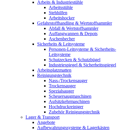
Arbeits & Industriestühle
Arbeitsstühle
Stehhilfen
Arbeitshocker
Gefahrstoffhandling & Wertstoffsammler
Abfall & Wertstoffsammler
Auffangwannen & Depots
Aschenbecher
Sicherheits & Leitsysteme
Personen-Leitsysteme & Sicherheits-
Leitsysteme
Schutzecken & Schutzbügel
Industriespiegel & Sicherheitsspiegel
Arbeitsplatzmatten
Reinigungstechnik
Nass-/Trockensauger
Trockensauger
Spezialsauger
Scheuersaugmaschinen
Aufsitzkehrmaschinen
Hochdruckreiniger
Zubehör Reinigungstechnik
Lager & Transport
Angebote
Aufbewahrungssysteme & Lagerkästen