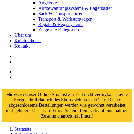
Angebote
Aufbewahrungssysteme & Lagerkästen
Sack & Transportkarren
Transport & Werkstattwagen
Regale & Regalsysteme
Zeige alle Kategorien
Über uns
Kundendienst
Kontakt
Hinweis:
Unser Online Shop ist zur Zeit nicht verfügbar – keine
Sorge, ein Relaunch des Shops steht vor der Tür! Bisher
abgeschlossene Bestellungen werden wie gewohnt verarbeitet
und geliefert. Das Team Firma Scheidt freut sich auf eine baldige
Zusammenarbeit mit Ihnen!
Startseite