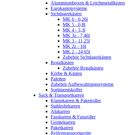
Aluminiumboxen & Leichtmetallkisten
Eurokastensysteme
Sichtlagerkästen
MK 6 - 0,26l
MK 5 - 0,8l
MK 4 - 3,3l
MK 3z - 7,46l
MK 3 - 11,25l
MK 2z - 16l
MK 2 - 24,65l
Zubehör Sichtlagerkästen
Regalkästen
Zubehör Regalkästen
Körbe & Kästen
Paletten
Zubehör Aufbewahrungssysteme
Sortimentskoffer
Sack & Transportkarren
Klappkarren & Paketroller
Stahlrohrkarren
Alukarren
Fasskarren & Fassroller
Gerätekarren
Paketkarren
Reifentransportgeräte