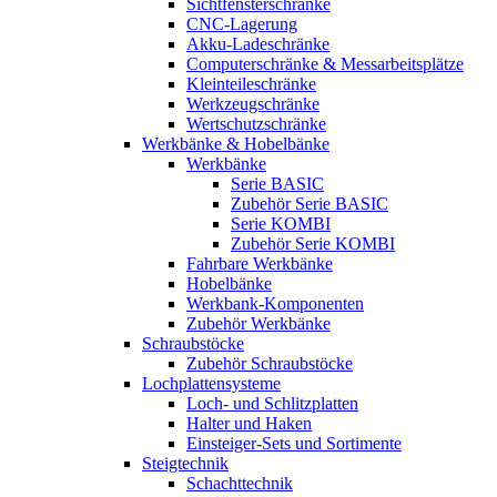
Sichtfensterschränke
CNC-Lagerung
Akku-Ladeschränke
Computerschränke & Messarbeitsplätze
Kleinteileschränke
Werkzeugschränke
Wertschutzschränke
Werkbänke & Hobelbänke
Werkbänke
Serie BASIC
Zubehör Serie BASIC
Serie KOMBI
Zubehör Serie KOMBI
Fahrbare Werkbänke
Hobelbänke
Werkbank-Komponenten
Zubehör Werkbänke
Schraubstöcke
Zubehör Schraubstöcke
Lochplattensysteme
Loch- und Schlitzplatten
Halter und Haken
Einsteiger-Sets und Sortimente
Steigtechnik
Schachttechnik