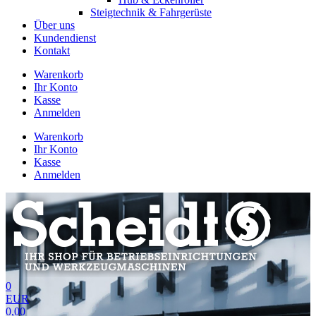
Steigtechnik & Fahrgerüste
Über uns
Kundendienst
Kontakt
Warenkorb
Ihr Konto
Kasse
Anmelden
Warenkorb
Ihr Konto
Kasse
Anmelden
0
EUR
0,00