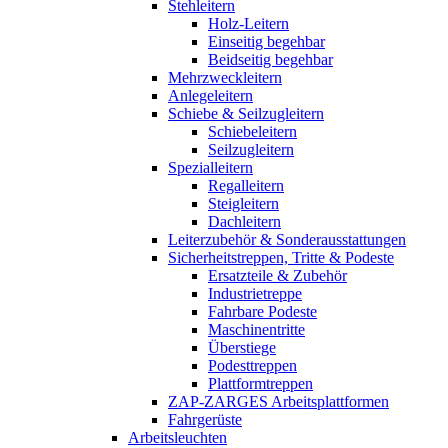
Stehleitern
Holz-Leitern
Einseitig begehbar
Beidseitig begehbar
Mehrzweckleitern
Anlegeleitern
Schiebe & Seilzugleitern
Schiebeleitern
Seilzugleitern
Spezialleitern
Regalleitern
Steigleitern
Dachleitern
Leiterzubehör & Sonderausstattungen
Sicherheitstreppen, Tritte & Podeste
Ersatzteile & Zubehör
Industrietreppe
Fahrbare Podeste
Maschinentritte
Überstiege
Podesttreppen
Plattformtreppen
ZAP-ZARGES Arbeitsplattformen
Fahrgerüste
Arbeitsleuchten