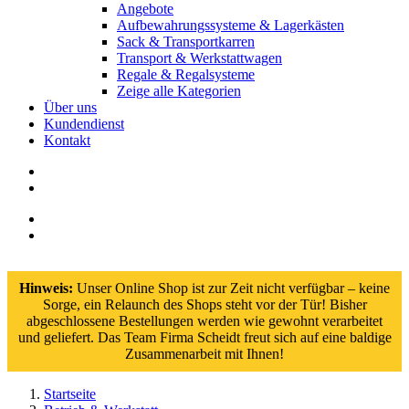
Angebote
Aufbewahrungssysteme & Lagerkästen
Sack & Transportkarren
Transport & Werkstattwagen
Regale & Regalsysteme
Zeige alle Kategorien
Über uns
Kundendienst
Kontakt
Hinweis:
Unser Online Shop ist zur Zeit nicht verfügbar – keine
Sorge, ein Relaunch des Shops steht vor der Tür! Bisher
abgeschlossene Bestellungen werden wie gewohnt verarbeitet
und geliefert. Das Team Firma Scheidt freut sich auf eine baldige
Zusammenarbeit mit Ihnen!
Startseite