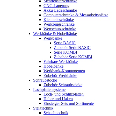
Sichtfensterschränke
CNC-Lagerung
Akku-Ladeschränke
Computerschränke & Messarbeitsplätze
Kleinteileschränke
Werkzeugschränke
Wertschutzschränke
Werkbänke & Hobelbänke
Werkbänke
Serie BASIC
Zubehör Serie BASIC
Serie KOMBI
Zubehör Serie KOMBI
Fahrbare Werkbänke
Hobelbänke
Werkbank-Komponenten
Zubehör Werkbänke
Schraubstöcke
Zubehör Schraubstöcke
Lochplattensysteme
Loch- und Schlitzplatten
Halter und Haken
Einsteiger-Sets und Sortimente
Steigtechnik
Schachttechnik