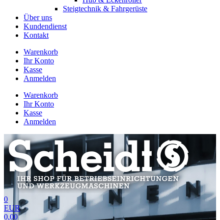
Steigtechnik & Fahrgerüste
Über uns
Kundendienst
Kontakt
Warenkorb
Ihr Konto
Kasse
Anmelden
Warenkorb
Ihr Konto
Kasse
Anmelden
0
EUR
0,00