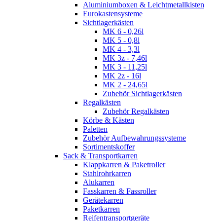
Aluminiumboxen & Leichtmetallkisten
Eurokastensysteme
Sichtlagerkästen
MK 6 - 0,26l
MK 5 - 0,8l
MK 4 - 3,3l
MK 3z - 7,46l
MK 3 - 11,25l
MK 2z - 16l
MK 2 - 24,65l
Zubehör Sichtlagerkästen
Regalkästen
Zubehör Regalkästen
Körbe & Kästen
Paletten
Zubehör Aufbewahrungssysteme
Sortimentskoffer
Sack & Transportkarren
Klappkarren & Paketroller
Stahlrohrkarren
Alukarren
Fasskarren & Fassroller
Gerätekarren
Paketkarren
Reifentransportgeräte