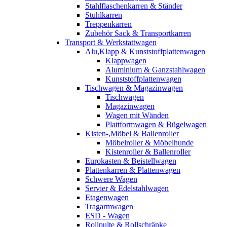
Stahlflaschenkarren & Ständer
Stuhlkarren
Treppenkarren
Zubehör Sack & Transportkarren
Transport & Werkstattwagen
Alu,Klapp & Kunststoffplattenwagen
Klappwagen
Aluminium & Ganzstahlwagen
Kunststoffplattenwagen
Tischwagen & Magazinwagen
Tischwagen
Magazinwagen
Wagen mit Wänden
Plattformwagen & Bügelwagen
Kisten-,Möbel & Ballenroller
Möbelroller & Möbelhunde
Kistenroller & Ballenroller
Eurokasten & Beistellwagen
Plattenkarren & Plattenwagen
Schwere Wagen
Servier & Edelstahlwagen
Etagenwagen
Tragarmwagen
ESD - Wagen
Rollpulte & Rollschränke