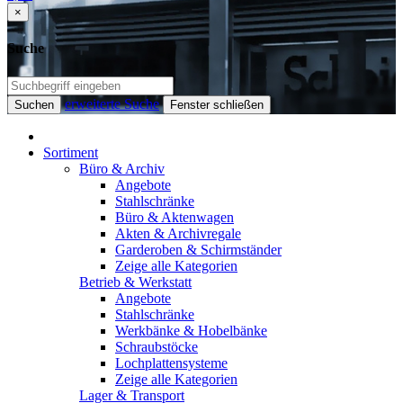
×
Suche
erweiterte Suche
Suchen
Fenster schließen
Sortiment
Büro & Archiv
Angebote
Stahlschränke
Büro & Aktenwagen
Akten & Archivregale
Garderoben & Schirmständer
Zeige alle Kategorien
Betrieb & Werkstatt
Angebote
Stahlschränke
Werkbänke & Hobelbänke
Schraubstöcke
Lochplattensysteme
Zeige alle Kategorien
Lager & Transport