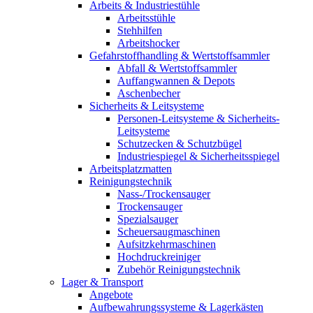
Arbeits & Industriestühle
Arbeitsstühle
Stehhilfen
Arbeitshocker
Gefahrstoffhandling & Wertstoffsammler
Abfall & Wertstoffsammler
Auffangwannen & Depots
Aschenbecher
Sicherheits & Leitsysteme
Personen-Leitsysteme & Sicherheits-
Leitsysteme
Schutzecken & Schutzbügel
Industriespiegel & Sicherheitsspiegel
Arbeitsplatzmatten
Reinigungstechnik
Nass-/Trockensauger
Trockensauger
Spezialsauger
Scheuersaugmaschinen
Aufsitzkehrmaschinen
Hochdruckreiniger
Zubehör Reinigungstechnik
Lager & Transport
Angebote
Aufbewahrungssysteme & Lagerkästen