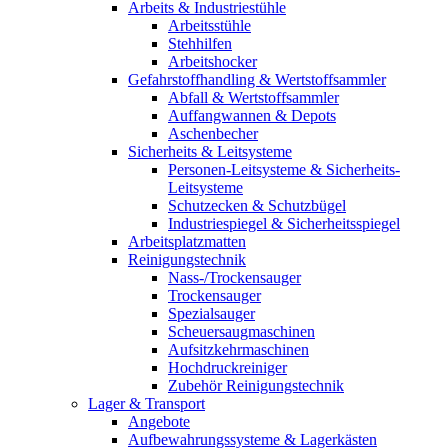
Arbeits & Industriestühle
Arbeitsstühle
Stehhilfen
Arbeitshocker
Gefahrstoffhandling & Wertstoffsammler
Abfall & Wertstoffsammler
Auffangwannen & Depots
Aschenbecher
Sicherheits & Leitsysteme
Personen-Leitsysteme & Sicherheits-
Leitsysteme
Schutzecken & Schutzbügel
Industriespiegel & Sicherheitsspiegel
Arbeitsplatzmatten
Reinigungstechnik
Nass-/Trockensauger
Trockensauger
Spezialsauger
Scheuersaugmaschinen
Aufsitzkehrmaschinen
Hochdruckreiniger
Zubehör Reinigungstechnik
Lager & Transport
Angebote
Aufbewahrungssysteme & Lagerkästen