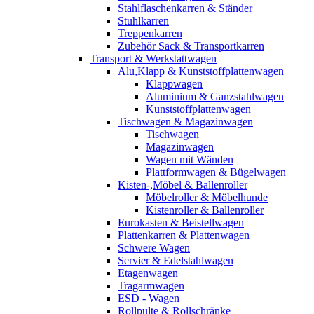
Stahlflaschenkarren & Ständer
Stuhlkarren
Treppenkarren
Zubehör Sack & Transportkarren
Transport & Werkstattwagen
Alu,Klapp & Kunststoffplattenwagen
Klappwagen
Aluminium & Ganzstahlwagen
Kunststoffplattenwagen
Tischwagen & Magazinwagen
Tischwagen
Magazinwagen
Wagen mit Wänden
Plattformwagen & Bügelwagen
Kisten-,Möbel & Ballenroller
Möbelroller & Möbelhunde
Kistenroller & Ballenroller
Eurokasten & Beistellwagen
Plattenkarren & Plattenwagen
Schwere Wagen
Servier & Edelstahlwagen
Etagenwagen
Tragarmwagen
ESD - Wagen
Rollpulte & Rollschränke