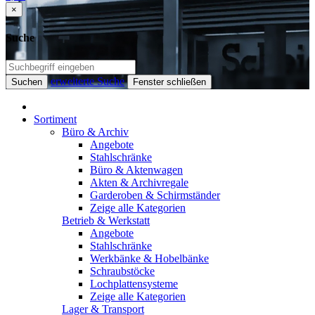
×
Suche
erweiterte Suche
Suchen
Fenster schließen
Sortiment
Büro & Archiv
Angebote
Stahlschränke
Büro & Aktenwagen
Akten & Archivregale
Garderoben & Schirmständer
Zeige alle Kategorien
Betrieb & Werkstatt
Angebote
Stahlschränke
Werkbänke & Hobelbänke
Schraubstöcke
Lochplattensysteme
Zeige alle Kategorien
Lager & Transport