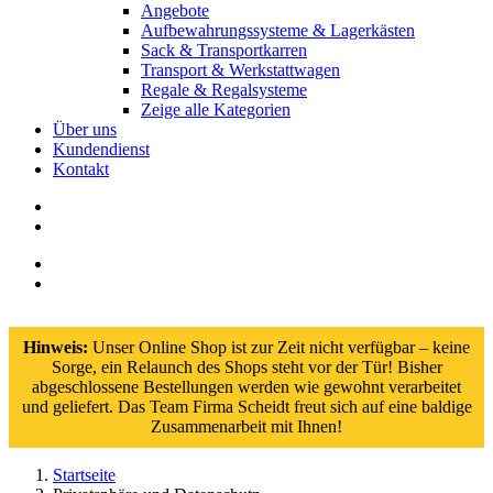
Angebote
Aufbewahrungssysteme & Lagerkästen
Sack & Transportkarren
Transport & Werkstattwagen
Regale & Regalsysteme
Zeige alle Kategorien
Über uns
Kundendienst
Kontakt
Hinweis:
Unser Online Shop ist zur Zeit nicht verfügbar – keine
Sorge, ein Relaunch des Shops steht vor der Tür! Bisher
abgeschlossene Bestellungen werden wie gewohnt verarbeitet
und geliefert. Das Team Firma Scheidt freut sich auf eine baldige
Zusammenarbeit mit Ihnen!
Startseite