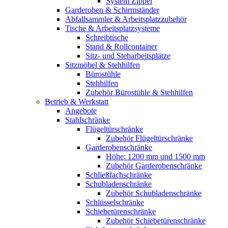
System Zippel
Garderoben & Schirmständer
Abfallsammler & Arbeitsplatzzubehör
Tische & Arbeitsplatzsysteme
Schreibtische
Stand & Rollcontainer
Sitz- und Steharbeitsplätze
Sitzmöbel & Stehhilfen
Bürostühle
Stehhilfen
Zubehör Bürostühle & Stehhilfen
Betrieb & Werkstatt
Angebote
Stahlschränke
Flügeltürschränke
Zubehör Flügeltürschränke
Garderobenschränke
Höhe: 1200 mm und 1500 mm
Zubehör Garderobenschränke
Schließfachschränke
Schubladenschränke
Zubehör Schubladenschränke
Schlüsselschränke
Schiebetürenschränke
Zubehör Schiebetürenschränke