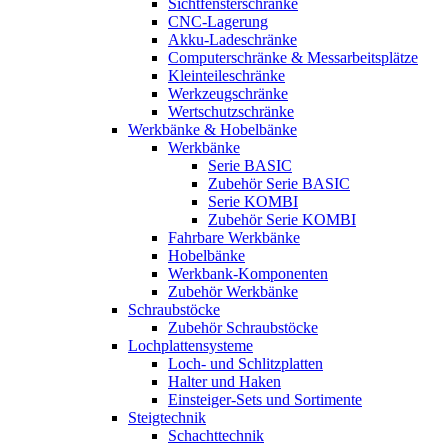
Sichtfensterschränke
CNC-Lagerung
Akku-Ladeschränke
Computerschränke & Messarbeitsplätze
Kleinteileschränke
Werkzeugschränke
Wertschutzschränke
Werkbänke & Hobelbänke
Werkbänke
Serie BASIC
Zubehör Serie BASIC
Serie KOMBI
Zubehör Serie KOMBI
Fahrbare Werkbänke
Hobelbänke
Werkbank-Komponenten
Zubehör Werkbänke
Schraubstöcke
Zubehör Schraubstöcke
Lochplattensysteme
Loch- und Schlitzplatten
Halter und Haken
Einsteiger-Sets und Sortimente
Steigtechnik
Schachttechnik