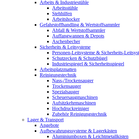
Arbeits & Industriestühle
Arbeitsstühle
Stehhilfen
Arbeitshocker
Gefahrstoffhandling & Wertstoffsammler
Abfall & Wertstoffsammler
Auffangwannen & Depots
Aschenbecher
Sicherheits & Leitsysteme
Personen-Leitsysteme & Sicherheits-Leitsy
Schutzecken & Schutzbügel
Industriespiegel & Sicherheitsspiegel
Arbeitsplatzmatten
Reinigungstechnik
Nass-/Trockensauger
Trockensauger
Spezialsauger
Scheuersaugmaschinen
Aufsitzkehrmaschinen
Hochdruckreiniger
Zubehör Reinigungstechnik
Lager & Transport
Angebote
Aufbewahrungssysteme & Lagerkästen
Aluminiumboxen & Leichtmetallkisten