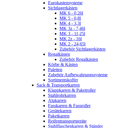
Eurokastensysteme
Sichtlagerkästen
MK 6 - 0,26l
MK 5 - 0,8l
MK 4 - 3,3l
MK 3z - 7,46l
MK 3 - 11,25l
MK 2z - 16l
MK 2 - 24,65l
Zubehör Sichtlagerkästen
Regalkästen
Zubehör Regalkästen
Körbe & Kästen
Paletten
Zubehör Aufbewahrungssysteme
Sortimentskoffer
Sack & Transportkarren
Klappkarren & Paketroller
Stahlrohrkarren
Alukarren
Fasskarren & Fassroller
Gerätekarren
Paketkarren
Reifentransportgeräte
Stahlflaschenkarren & Ständer