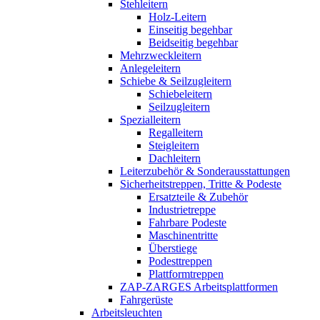
Stehleitern
Holz-Leitern
Einseitig begehbar
Beidseitig begehbar
Mehrzweckleitern
Anlegeleitern
Schiebe & Seilzugleitern
Schiebeleitern
Seilzugleitern
Spezialleitern
Regalleitern
Steigleitern
Dachleitern
Leiterzubehör & Sonderausstattungen
Sicherheitstreppen, Tritte & Podeste
Ersatzteile & Zubehör
Industrietreppe
Fahrbare Podeste
Maschinentritte
Überstiege
Podesttreppen
Plattformtreppen
ZAP-ZARGES Arbeitsplattformen
Fahrgerüste
Arbeitsleuchten