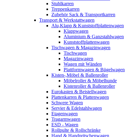
Stuhlkarren
Treppenkarren
Zubehör Sack & Transportkarren
Transport & Werkstattwagen
Alu,Klapp & Kunststoffplattenwagen
Klappwagen
Aluminium & Ganzstahlwagen
Kunststoffplattenwagen
Tischwagen & Magazinwagen
Tischwagen
Magazinwagen
Wagen mit Wänden
Plattformwagen & Bügelwagen
Kisten-,Möbel & Ballenroller
Möbelroller & Möbelhunde
Kistenroller & Ballenroller
Eurokasten & Beistellwagen
Plattenkarren & Plattenwagen
Schwere Wagen
Servier & Edelstahlwagen
Etagenwagen
Tragarmwagen
ESD - Wagen
Rollpulte & Rollschränke
Hand & Handpritschenwagen