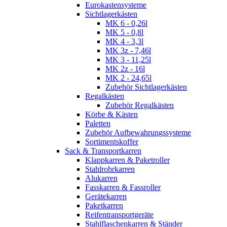
Eurokastensysteme
Sichtlagerkästen
MK 6 - 0,26l
MK 5 - 0,8l
MK 4 - 3,3l
MK 3z - 7,46l
MK 3 - 11,25l
MK 2z - 16l
MK 2 - 24,65l
Zubehör Sichtlagerkästen
Regalkästen
Zubehör Regalkästen
Körbe & Kästen
Paletten
Zubehör Aufbewahrungssysteme
Sortimentskoffer
Sack & Transportkarren
Klappkarren & Paketroller
Stahlrohrkarren
Alukarren
Fasskarren & Fassroller
Gerätekarren
Paketkarren
Reifentransportgeräte
Stahlflaschenkarren & Ständer