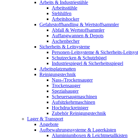
Arbeits & Industriestühle
Arbeitsstühle
Stehhilfen
Arbeitshocker
Gefahrstoffhandling & Wertstoffsammler
Abfall & Wertstoffsammler
Auffangwannen & Depots
Aschenbecher
Sicherheits & Leitsysteme
Personen-Leitsysteme & Sicherheits-Leitsy
Schutzecken & Schutzbügel
Industriespiegel & Sicherheitsspiegel
Arbeitsplatzmatten
Reinigungstechnik
Nass-/Trockensauger
Trockensauger
Spezialsauger
Scheuersaugmaschinen
Aufsitzkehrmaschinen
Hochdruckreiniger
Zubehör Reinigungstechnik
Lager & Transport
Angebote
Aufbewahrungssysteme & Lagerkästen
Aluminiumboxen & Leichtmetallkisten