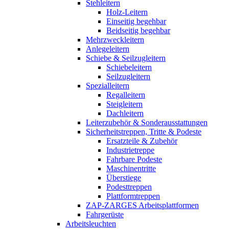
Stehleitern
Holz-Leitern
Einseitig begehbar
Beidseitig begehbar
Mehrzweckleitern
Anlegeleitern
Schiebe & Seilzugleitern
Schiebeleitern
Seilzugleitern
Spezialleitern
Regalleitern
Steigleitern
Dachleitern
Leiterzubehör & Sonderausstattungen
Sicherheitstreppen, Tritte & Podeste
Ersatzteile & Zubehör
Industrietreppe
Fahrbare Podeste
Maschinentritte
Überstiege
Podesttreppen
Plattformtreppen
ZAP-ZARGES Arbeitsplattformen
Fahrgerüste
Arbeitsleuchten