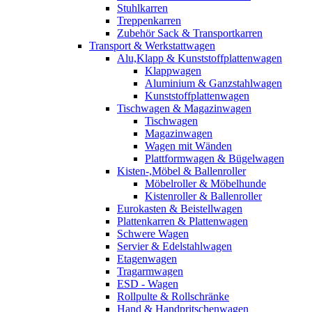
Stuhlkarren
Treppenkarren
Zubehör Sack & Transportkarren
Transport & Werkstattwagen
Alu,Klapp & Kunststoffplattenwagen
Klappwagen
Aluminium & Ganzstahlwagen
Kunststoffplattenwagen
Tischwagen & Magazinwagen
Tischwagen
Magazinwagen
Wagen mit Wänden
Plattformwagen & Bügelwagen
Kisten-,Möbel & Ballenroller
Möbelroller & Möbelhunde
Kistenroller & Ballenroller
Eurokasten & Beistellwagen
Plattenkarren & Plattenwagen
Schwere Wagen
Servier & Edelstahlwagen
Etagenwagen
Tragarmwagen
ESD - Wagen
Rollpulte & Rollschränke
Hand & Handpritschenwagen