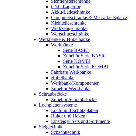
Sichtfensterschränke
CNC-Lagerung
Akku-Ladeschränke
Computerschränke & Messarbeitsplätze
Kleinteileschränke
Werkzeugschränke
Wertschutzschränke
Werkbänke & Hobelbänke
Werkbänke
Serie BASIC
Zubehör Serie BASIC
Serie KOMBI
Zubehör Serie KOMBI
Fahrbare Werkbänke
Hobelbänke
Werkbank-Komponenten
Zubehör Werkbänke
Schraubstöcke
Zubehör Schraubstöcke
Lochplattensysteme
Loch- und Schlitzplatten
Halter und Haken
Einsteiger-Sets und Sortimente
Steigtechnik
Schachttechnik