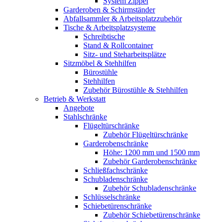
System Zippel
Garderoben & Schirmständer
Abfallsammler & Arbeitsplatzzubehör
Tische & Arbeitsplatzsysteme
Schreibtische
Stand & Rollcontainer
Sitz- und Steharbeitsplätze
Sitzmöbel & Stehhilfen
Bürostühle
Stehhilfen
Zubehör Bürostühle & Stehhilfen
Betrieb & Werkstatt
Angebote
Stahlschränke
Flügeltürschränke
Zubehör Flügeltürschränke
Garderobenschränke
Höhe: 1200 mm und 1500 mm
Zubehör Garderobenschränke
Schließfachschränke
Schubladenschränke
Zubehör Schubladenschränke
Schlüsselschränke
Schiebetürenschränke
Zubehör Schiebetürenschränke