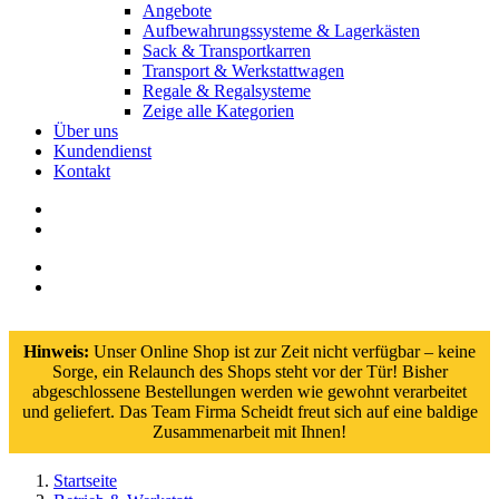
Angebote
Aufbewahrungssysteme & Lagerkästen
Sack & Transportkarren
Transport & Werkstattwagen
Regale & Regalsysteme
Zeige alle Kategorien
Über uns
Kundendienst
Kontakt
Hinweis:
Unser Online Shop ist zur Zeit nicht verfügbar – keine
Sorge, ein Relaunch des Shops steht vor der Tür! Bisher
abgeschlossene Bestellungen werden wie gewohnt verarbeitet
und geliefert. Das Team Firma Scheidt freut sich auf eine baldige
Zusammenarbeit mit Ihnen!
Startseite