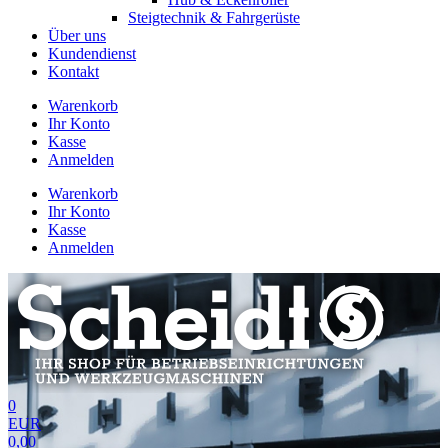
Steigtechnik & Fahrgerüste
Über uns
Kundendienst
Kontakt
Warenkorb
Ihr Konto
Kasse
Anmelden
Warenkorb
Ihr Konto
Kasse
Anmelden
0
EUR
0,00