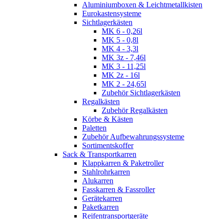
Aluminiumboxen & Leichtmetallkisten
Eurokastensysteme
Sichtlagerkästen
MK 6 - 0,26l
MK 5 - 0,8l
MK 4 - 3,3l
MK 3z - 7,46l
MK 3 - 11,25l
MK 2z - 16l
MK 2 - 24,65l
Zubehör Sichtlagerkästen
Regalkästen
Zubehör Regalkästen
Körbe & Kästen
Paletten
Zubehör Aufbewahrungssysteme
Sortimentskoffer
Sack & Transportkarren
Klappkarren & Paketroller
Stahlrohrkarren
Alukarren
Fasskarren & Fassroller
Gerätekarren
Paketkarren
Reifentransportgeräte