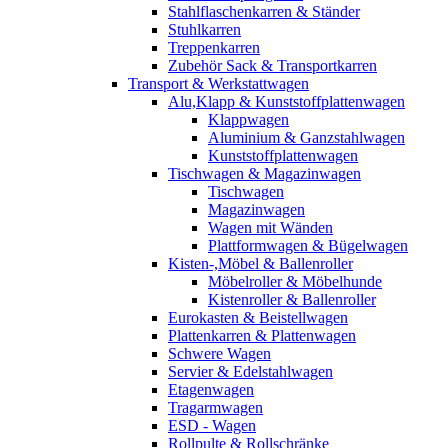
Stahlflaschenkarren & Ständer
Stuhlkarren
Treppenkarren
Zubehör Sack & Transportkarren
Transport & Werkstattwagen
Alu,Klapp & Kunststoffplattenwagen
Klappwagen
Aluminium & Ganzstahlwagen
Kunststoffplattenwagen
Tischwagen & Magazinwagen
Tischwagen
Magazinwagen
Wagen mit Wänden
Plattformwagen & Bügelwagen
Kisten-,Möbel & Ballenroller
Möbelroller & Möbelhunde
Kistenroller & Ballenroller
Eurokasten & Beistellwagen
Plattenkarren & Plattenwagen
Schwere Wagen
Servier & Edelstahlwagen
Etagenwagen
Tragarmwagen
ESD - Wagen
Rollpulte & Rollschränke