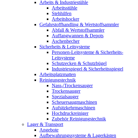
Arbeits & Industriestühle
Arbeitsstühle
Stehhilfen
Arbeitshocker
Gefahrstoffhandling & Wertstoffsammler
Abfall & Wertstoffsammler
Auffangwannen & Depots
Aschenbecher
Sicherheits & Leitsysteme
Personen-Leitsysteme & Sicherheits-
Leitsysteme
Schutzecken & Schutzbügel
Industriespiegel & Sicherheitsspiegel
Arbeitsplatzmatten
Reinigungstechnik
Nass-/Trockensauger
Trockensauger
Spezialsauger
Scheuersaugmaschinen
Aufsitzkehrmaschinen
Hochdruckreiniger
Zubehör Reinigungstechnik
Lager & Transport
Angebote
Aufbewahrungssysteme & Lagerkästen