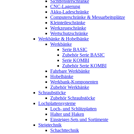
Sichtfensterschränke
CNC-Lagerung
Akku-Ladeschränke
Computerschränke & Messarbeitsplätze
Kleinteileschränke
Werkzeugschränke
Wertschutzschränke
Werkbänke & Hobelbänke
Werkbänke
Serie BASIC
Zubehör Serie BASIC
Serie KOMBI
Zubehör Serie KOMBI
Fahrbare Werkbänke
Hobelbänke
Werkbank-Komponenten
Zubehör Werkbänke
Schraubstöcke
Zubehör Schraubstöcke
Lochplattensysteme
Loch- und Schlitzplatten
Halter und Haken
Einsteiger-Sets und Sortimente
Steigtechnik
Schachttechnik