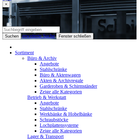
×
Suche
erweiterte Suche
Suchen
Fenster schließen
Sortiment
Büro & Archiv
Angebote
Stahlschränke
Büro & Aktenwagen
Akten & Archivregale
Garderoben & Schirmständer
Zeige alle Kategorien
Betrieb & Werkstatt
Angebote
Stahlschränke
Werkbänke & Hobelbänke
Schraubstöcke
Lochplattensysteme
Zeige alle Kategorien
Lager & Transport