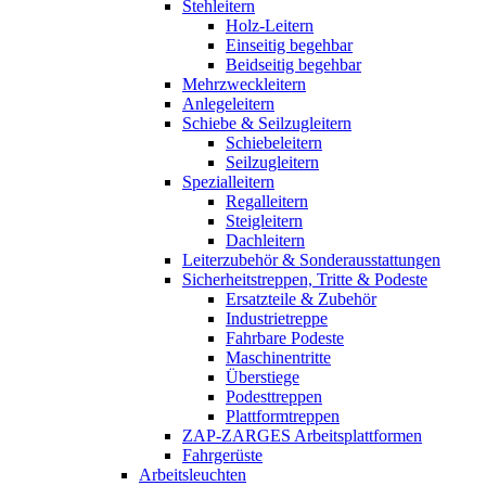
Stehleitern
Holz-Leitern
Einseitig begehbar
Beidseitig begehbar
Mehrzweckleitern
Anlegeleitern
Schiebe & Seilzugleitern
Schiebeleitern
Seilzugleitern
Spezialleitern
Regalleitern
Steigleitern
Dachleitern
Leiterzubehör & Sonderausstattungen
Sicherheitstreppen, Tritte & Podeste
Ersatzteile & Zubehör
Industrietreppe
Fahrbare Podeste
Maschinentritte
Überstiege
Podesttreppen
Plattformtreppen
ZAP-ZARGES Arbeitsplattformen
Fahrgerüste
Arbeitsleuchten