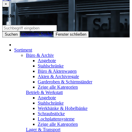
×
Suche
erweiterte Suche
Suchen
Fenster schließen
Sortiment
Büro & Archiv
Angebote
Stahlschränke
Büro & Aktenwagen
Akten & Archivregale
Garderoben & Schirmständer
Zeige alle Kategorien
Betrieb & Werkstatt
Angebote
Stahlschränke
Werkbänke & Hobelbänke
Schraubstöcke
Lochplattensysteme
Zeige alle Kategorien
Lager & Transport