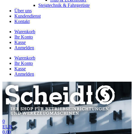
Steigtechnik & Fahrgerüste
Über uns
Kundendienst
Kontakt
Warenkorb
Ihr Konto
Kasse
Anmelden
Warenkorb
Ihr Konto
Kasse
Anmelden
0
EUR
0,00