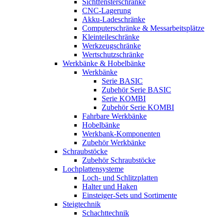
Sichtfensterschränke
CNC-Lagerung
Akku-Ladeschränke
Computerschränke & Messarbeitsplätze
Kleinteileschränke
Werkzeugschränke
Wertschutzschränke
Werkbänke & Hobelbänke
Werkbänke
Serie BASIC
Zubehör Serie BASIC
Serie KOMBI
Zubehör Serie KOMBI
Fahrbare Werkbänke
Hobelbänke
Werkbank-Komponenten
Zubehör Werkbänke
Schraubstöcke
Zubehör Schraubstöcke
Lochplattensysteme
Loch- und Schlitzplatten
Halter und Haken
Einsteiger-Sets und Sortimente
Steigtechnik
Schachttechnik