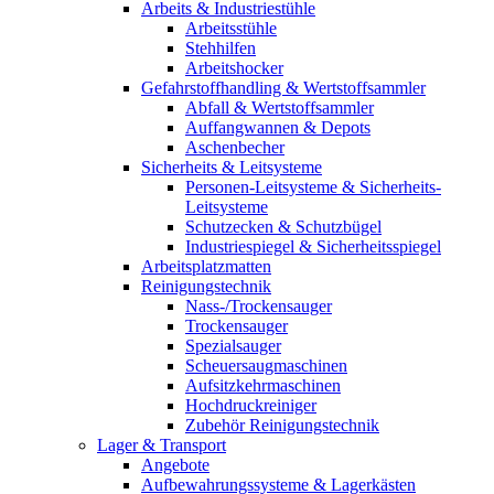
Arbeits & Industriestühle
Arbeitsstühle
Stehhilfen
Arbeitshocker
Gefahrstoffhandling & Wertstoffsammler
Abfall & Wertstoffsammler
Auffangwannen & Depots
Aschenbecher
Sicherheits & Leitsysteme
Personen-Leitsysteme & Sicherheits-
Leitsysteme
Schutzecken & Schutzbügel
Industriespiegel & Sicherheitsspiegel
Arbeitsplatzmatten
Reinigungstechnik
Nass-/Trockensauger
Trockensauger
Spezialsauger
Scheuersaugmaschinen
Aufsitzkehrmaschinen
Hochdruckreiniger
Zubehör Reinigungstechnik
Lager & Transport
Angebote
Aufbewahrungssysteme & Lagerkästen