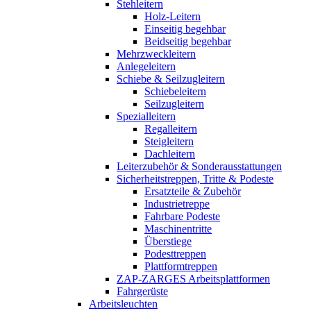
Stehleitern
Holz-Leitern
Einseitig begehbar
Beidseitig begehbar
Mehrzweckleitern
Anlegeleitern
Schiebe & Seilzugleitern
Schiebeleitern
Seilzugleitern
Spezialleitern
Regalleitern
Steigleitern
Dachleitern
Leiterzubehör & Sonderausstattungen
Sicherheitstreppen, Tritte & Podeste
Ersatzteile & Zubehör
Industrietreppe
Fahrbare Podeste
Maschinentritte
Überstiege
Podesttreppen
Plattformtreppen
ZAP-ZARGES Arbeitsplattformen
Fahrgerüste
Arbeitsleuchten