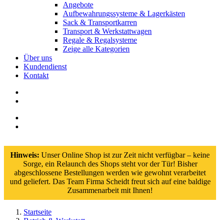
Angebote
Aufbewahrungssysteme & Lagerkästen
Sack & Transportkarren
Transport & Werkstattwagen
Regale & Regalsysteme
Zeige alle Kategorien
Über uns
Kundendienst
Kontakt
Hinweis:
Unser Online Shop ist zur Zeit nicht verfügbar – keine
Sorge, ein Relaunch des Shops steht vor der Tür! Bisher
abgeschlossene Bestellungen werden wie gewohnt verarbeitet
und geliefert. Das Team Firma Scheidt freut sich auf eine baldige
Zusammenarbeit mit Ihnen!
Startseite