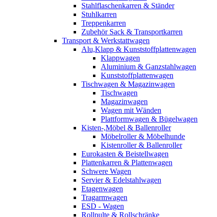
Stahlflaschenkarren & Ständer
Stuhlkarren
Treppenkarren
Zubehör Sack & Transportkarren
Transport & Werkstattwagen
Alu,Klapp & Kunststoffplattenwagen
Klappwagen
Aluminium & Ganzstahlwagen
Kunststoffplattenwagen
Tischwagen & Magazinwagen
Tischwagen
Magazinwagen
Wagen mit Wänden
Plattformwagen & Bügelwagen
Kisten-,Möbel & Ballenroller
Möbelroller & Möbelhunde
Kistenroller & Ballenroller
Eurokasten & Beistellwagen
Plattenkarren & Plattenwagen
Schwere Wagen
Servier & Edelstahlwagen
Etagenwagen
Tragarmwagen
ESD - Wagen
Rollpulte & Rollschränke