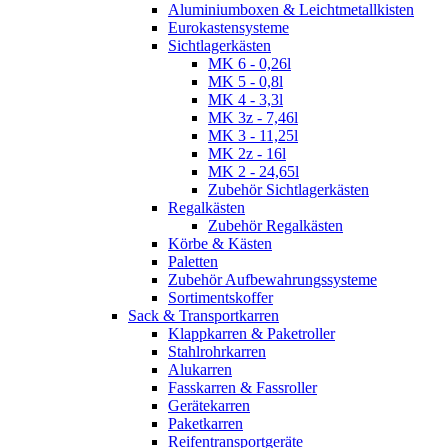
Aluminiumboxen & Leichtmetallkisten
Eurokastensysteme
Sichtlagerkästen
MK 6 - 0,26l
MK 5 - 0,8l
MK 4 - 3,3l
MK 3z - 7,46l
MK 3 - 11,25l
MK 2z - 16l
MK 2 - 24,65l
Zubehör Sichtlagerkästen
Regalkästen
Zubehör Regalkästen
Körbe & Kästen
Paletten
Zubehör Aufbewahrungssysteme
Sortimentskoffer
Sack & Transportkarren
Klappkarren & Paketroller
Stahlrohrkarren
Alukarren
Fasskarren & Fassroller
Gerätekarren
Paketkarren
Reifentransportgeräte