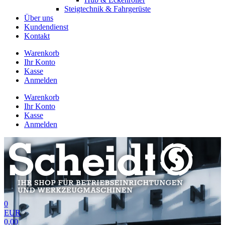
Steigtechnik & Fahrgerüste
Über uns
Kundendienst
Kontakt
Warenkorb
Ihr Konto
Kasse
Anmelden
Warenkorb
Ihr Konto
Kasse
Anmelden
0
EUR
0,00