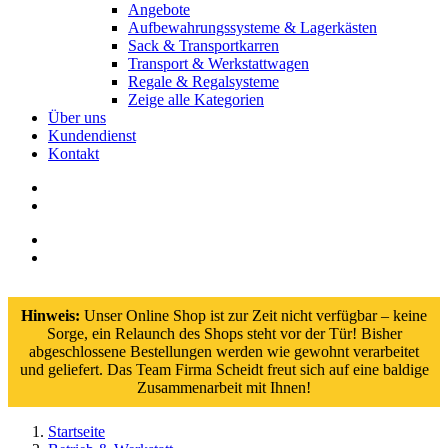
Angebote
Aufbewahrungssysteme & Lagerkästen
Sack & Transportkarren
Transport & Werkstattwagen
Regale & Regalsysteme
Zeige alle Kategorien
Über uns
Kundendienst
Kontakt
Hinweis:
Unser Online Shop ist zur Zeit nicht verfügbar – keine
Sorge, ein Relaunch des Shops steht vor der Tür! Bisher
abgeschlossene Bestellungen werden wie gewohnt verarbeitet
und geliefert. Das Team Firma Scheidt freut sich auf eine baldige
Zusammenarbeit mit Ihnen!
Startseite