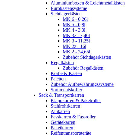
Aluminiumboxen & Leichtmetallkisten
Eurokastensysteme
Sichtlagerkästen
MK 6 - 0,26l
MK 5 - 0,8l
MK 4 - 3,3l
MK 3z - 7,46l
MK 3 - 11,25l
MK 2z - 16l
MK 2 - 24,65l
Zubehör Sichtlagerkästen
Regalkästen
Zubehör Regalkästen
Körbe & Kästen
Paletten
Zubehör Aufbewahrungssysteme
Sortimentskoffer
Sack & Transportkarren
Klappkarren & Paketroller
Stahlrohrkarren
Alukarren
Fasskarren & Fassroller
Gerätekarren
Paketkarren
Reifentransportgeräte