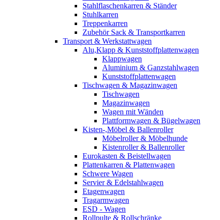
Stahlflaschenkarren & Ständer
Stuhlkarren
Treppenkarren
Zubehör Sack & Transportkarren
Transport & Werkstattwagen
Alu,Klapp & Kunststoffplattenwagen
Klappwagen
Aluminium & Ganzstahlwagen
Kunststoffplattenwagen
Tischwagen & Magazinwagen
Tischwagen
Magazinwagen
Wagen mit Wänden
Plattformwagen & Bügelwagen
Kisten-,Möbel & Ballenroller
Möbelroller & Möbelhunde
Kistenroller & Ballenroller
Eurokasten & Beistellwagen
Plattenkarren & Plattenwagen
Schwere Wagen
Servier & Edelstahlwagen
Etagenwagen
Tragarmwagen
ESD - Wagen
Rollpulte & Rollschränke