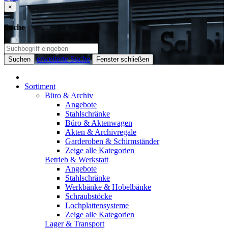
×
Suche
erweiterte Suche
Suchen
Fenster schließen
Sortiment
Büro & Archiv
Angebote
Stahlschränke
Büro & Aktenwagen
Akten & Archivregale
Garderoben & Schirmständer
Zeige alle Kategorien
Betrieb & Werkstatt
Angebote
Stahlschränke
Werkbänke & Hobelbänke
Schraubstöcke
Lochplattensysteme
Zeige alle Kategorien
Lager & Transport