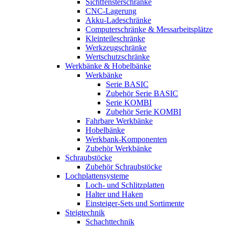
Sichtfensterschränke
CNC-Lagerung
Akku-Ladeschränke
Computerschränke & Messarbeitsplätze
Kleinteileschränke
Werkzeugschränke
Wertschutzschränke
Werkbänke & Hobelbänke
Werkbänke
Serie BASIC
Zubehör Serie BASIC
Serie KOMBI
Zubehör Serie KOMBI
Fahrbare Werkbänke
Hobelbänke
Werkbank-Komponenten
Zubehör Werkbänke
Schraubstöcke
Zubehör Schraubstöcke
Lochplattensysteme
Loch- und Schlitzplatten
Halter und Haken
Einsteiger-Sets und Sortimente
Steigtechnik
Schachttechnik