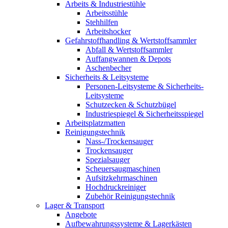
Arbeits & Industriestühle
Arbeitsstühle
Stehhilfen
Arbeitshocker
Gefahrstoffhandling & Wertstoffsammler
Abfall & Wertstoffsammler
Auffangwannen & Depots
Aschenbecher
Sicherheits & Leitsysteme
Personen-Leitsysteme & Sicherheits-
Leitsysteme
Schutzecken & Schutzbügel
Industriespiegel & Sicherheitsspiegel
Arbeitsplatzmatten
Reinigungstechnik
Nass-/Trockensauger
Trockensauger
Spezialsauger
Scheuersaugmaschinen
Aufsitzkehrmaschinen
Hochdruckreiniger
Zubehör Reinigungstechnik
Lager & Transport
Angebote
Aufbewahrungssysteme & Lagerkästen