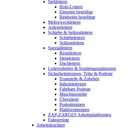
Stehleitern
Holz-Leitern
Einseitig begehbar
Beidseitig begehbar
Mehrzweckleitern
Anlegeleitern
Schiebe & Seilzugleitern
Schiebeleitern
Seilzugleitern
Spezialleitern
Regalleitern
Steigleitern
Dachleitern
Leiterzubehör & Sonderausstattungen
Sicherheitstreppen, Tritte & Podeste
Ersatzteile & Zubehör
Industrietreppe
Fahrbare Podeste
Maschinentritte
Überstiege
Podesttreppen
Plattformtreppen
ZAP-ZARGES Arbeitsplattformen
Fahrgerüste
Arbeitsleuchten