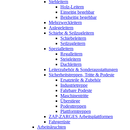
Stehleitern
Holz-Leitern
Einseitig begehbar
Beidseitig begehbar
Mehrzweckleitern
Anlegeleitern
Schiebe & Seilzugleitern
Schiebeleitern
Seilzugleitern
Spezialleitern
Regalleitern
Steigleitern
Dachleitern
Leiterzubehör & Sonderausstattungen
Sicherheitstreppen, Tritte & Podeste
Ersatzteile & Zubehör
Industrietreppe
Fahrbare Podeste
Maschinentritte
Überstiege
Podesttreppen
Plattformtreppen
ZAP-ZARGES Arbeitsplattformen
Fahrgerüste
Arbeitsleuchten