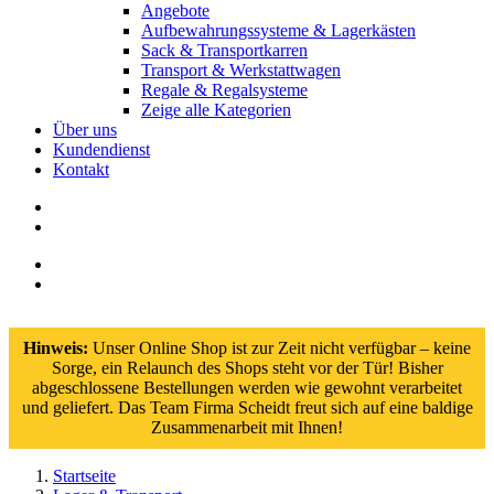
Angebote
Aufbewahrungssysteme & Lagerkästen
Sack & Transportkarren
Transport & Werkstattwagen
Regale & Regalsysteme
Zeige alle Kategorien
Über uns
Kundendienst
Kontakt
Hinweis:
Unser Online Shop ist zur Zeit nicht verfügbar – keine
Sorge, ein Relaunch des Shops steht vor der Tür! Bisher
abgeschlossene Bestellungen werden wie gewohnt verarbeitet
und geliefert. Das Team Firma Scheidt freut sich auf eine baldige
Zusammenarbeit mit Ihnen!
Startseite