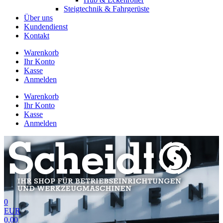
Steigtechnik & Fahrgerüste
Über uns
Kundendienst
Kontakt
Warenkorb
Ihr Konto
Kasse
Anmelden
Warenkorb
Ihr Konto
Kasse
Anmelden
0
EUR
0,00