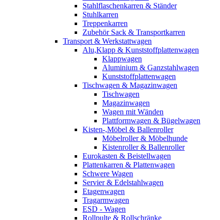
Stahlflaschenkarren & Ständer
Stuhlkarren
Treppenkarren
Zubehör Sack & Transportkarren
Transport & Werkstattwagen
Alu,Klapp & Kunststoffplattenwagen
Klappwagen
Aluminium & Ganzstahlwagen
Kunststoffplattenwagen
Tischwagen & Magazinwagen
Tischwagen
Magazinwagen
Wagen mit Wänden
Plattformwagen & Bügelwagen
Kisten-,Möbel & Ballenroller
Möbelroller & Möbelhunde
Kistenroller & Ballenroller
Eurokasten & Beistellwagen
Plattenkarren & Plattenwagen
Schwere Wagen
Servier & Edelstahlwagen
Etagenwagen
Tragarmwagen
ESD - Wagen
Rollpulte & Rollschränke