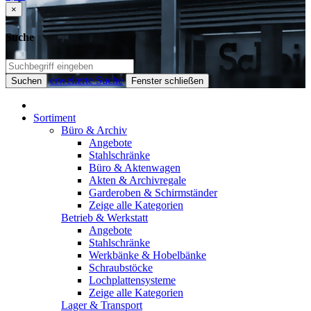
×
Suche
erweiterte Suche
Suchen
Fenster schließen
Sortiment
Büro & Archiv
Angebote
Stahlschränke
Büro & Aktenwagen
Akten & Archivregale
Garderoben & Schirmständer
Zeige alle Kategorien
Betrieb & Werkstatt
Angebote
Stahlschränke
Werkbänke & Hobelbänke
Schraubstöcke
Lochplattensysteme
Zeige alle Kategorien
Lager & Transport