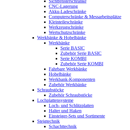
Sichtfensterschränke
CNC-Lagerung
Akku-Ladeschränke
Computerschränke & Messarbeitsplätze
Kleinteileschränke
Werkzeugschränke
Wertschutzschränke
Werkbänke & Hobelbänke
Werkbänke
Serie BASIC
Zubehör Serie BASIC
Serie KOMBI
Zubehör Serie KOMBI
Fahrbare Werkbänke
Hobelbänke
Werkbank-Komponenten
Zubehör Werkbänke
Schraubstöcke
Zubehör Schraubstöcke
Lochplattensysteme
Loch- und Schlitzplatten
Halter und Haken
Einsteiger-Sets und Sortimente
Steigtechnik
Schachttechnik