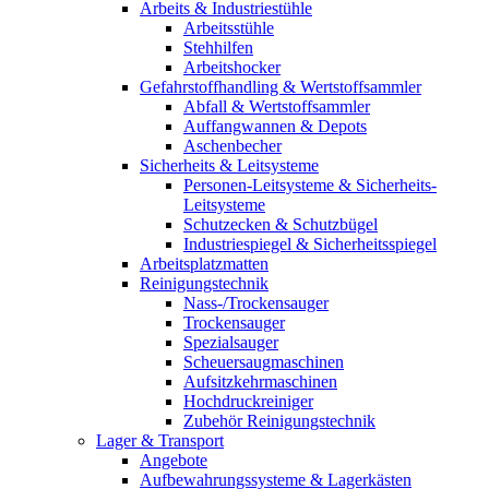
Arbeits & Industriestühle
Arbeitsstühle
Stehhilfen
Arbeitshocker
Gefahrstoffhandling & Wertstoffsammler
Abfall & Wertstoffsammler
Auffangwannen & Depots
Aschenbecher
Sicherheits & Leitsysteme
Personen-Leitsysteme & Sicherheits-
Leitsysteme
Schutzecken & Schutzbügel
Industriespiegel & Sicherheitsspiegel
Arbeitsplatzmatten
Reinigungstechnik
Nass-/Trockensauger
Trockensauger
Spezialsauger
Scheuersaugmaschinen
Aufsitzkehrmaschinen
Hochdruckreiniger
Zubehör Reinigungstechnik
Lager & Transport
Angebote
Aufbewahrungssysteme & Lagerkästen