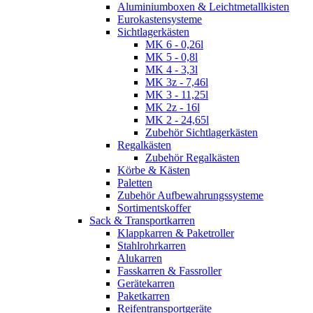
Aluminiumboxen & Leichtmetallkisten
Eurokastensysteme
Sichtlagerkästen
MK 6 - 0,26l
MK 5 - 0,8l
MK 4 - 3,3l
MK 3z - 7,46l
MK 3 - 11,25l
MK 2z - 16l
MK 2 - 24,65l
Zubehör Sichtlagerkästen
Regalkästen
Zubehör Regalkästen
Körbe & Kästen
Paletten
Zubehör Aufbewahrungssysteme
Sortimentskoffer
Sack & Transportkarren
Klappkarren & Paketroller
Stahlrohrkarren
Alukarren
Fasskarren & Fassroller
Gerätekarren
Paketkarren
Reifentransportgeräte